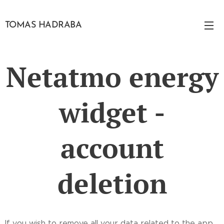
TOMAS HADRABA
Netatmo energy
widget -
account
deletion
If you wish to remove all your data related to the app,